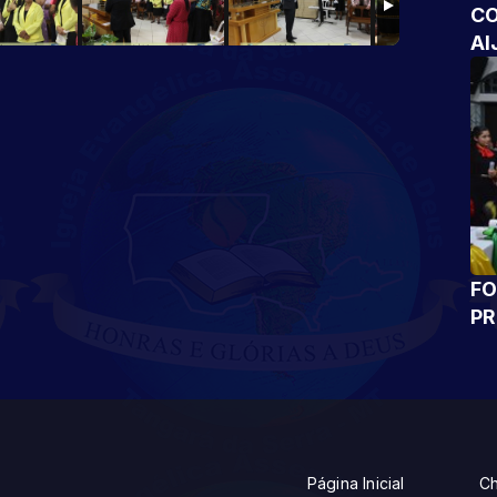
CO
AI
FO
P
Página Inicial
Ch