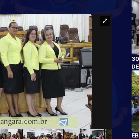
30
DE
EB