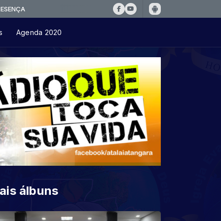
s
Agenda 2020
ais álbuns