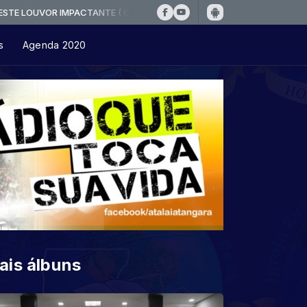
 IMPACTANTE ( Quarteto Koiononia - A Tormenta )
s
Agenda 2020
ais álbuns