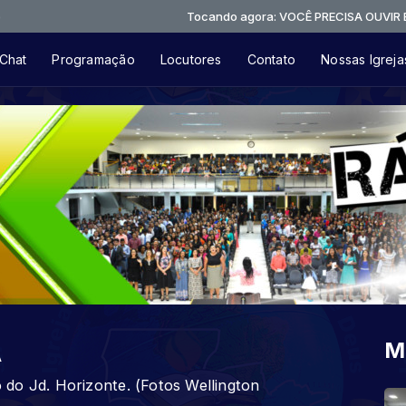
Tocando agora: VOCÊ PRECISA OUVIR ESTE LOUVOR
Chat
Programação
Locutores
Contato
Nossas Igreja
A
M
do Jd. Horizonte. (Fotos Wellington