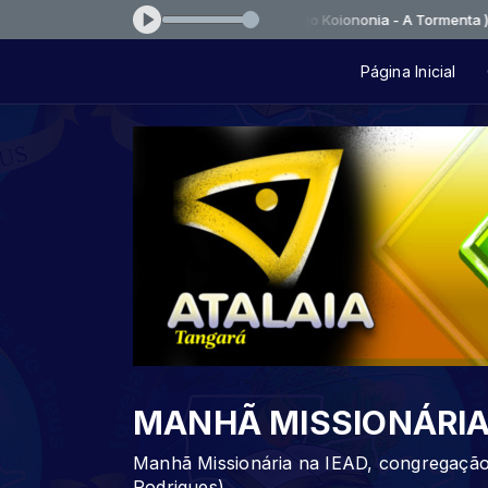
E LOUVOR IMPACTANTE ( Quarteto Koiononia - A Tormenta )
Página Inicial
MANHÃ MISSIONÁRI
Manhã Missionária na IEAD, congregação 
Rodrigues)