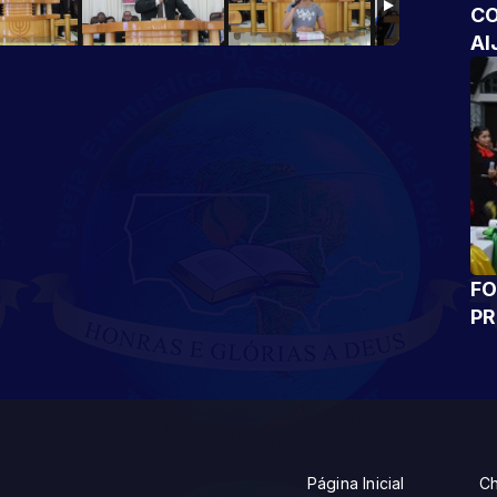
CO
AI
FO
P
Página Inicial
Ch