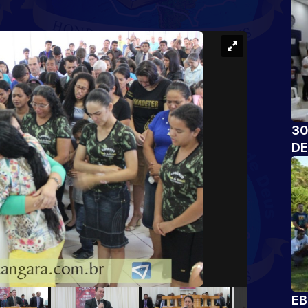
30
DE
EB