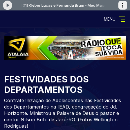
 agora: [01] Kleber Lucas e Fernanda Brum - Meu Maior Prazer
Tocando 
MENU
FESTIVIDADES DOS
DEPARTAMENTOS
Confraternização de Adolescentes nas Festividades
dos Departamentos na IEAD, congregação do Jd.
Horizonte. Ministrou a Palavra de Deus o pastor e
cantor Nilson Brito de Jarú-RO. (Fotos Wellington
Rodrigues)