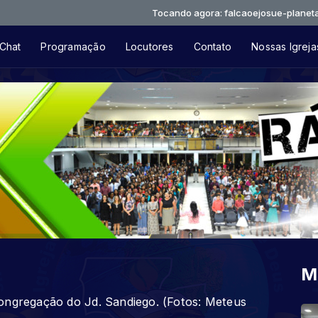
Tocando agora: falcaoejosue-planeta-terra
Chat
Programação
Locutores
Contato
Nossas Igreja
M
ongregação do Jd. Sandiego. (Fotos: Meteus