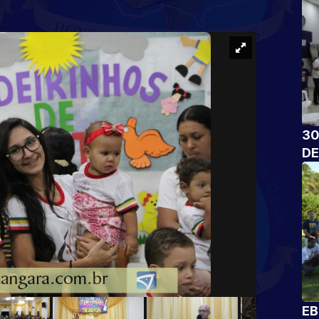
30
DE
EB