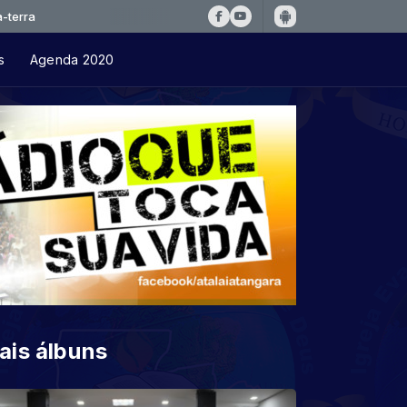
s
Agenda 2020
ais álbuns