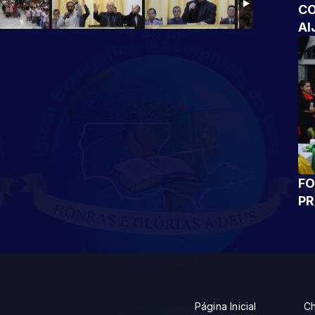
CO
AI
FO
P
Página Inicial
Ch