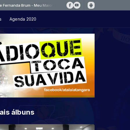
a Brum - Meu Maior Prazer
s
Agenda 2020
ais álbuns