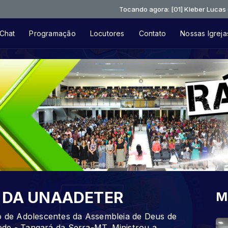
Tocando agora: [01] Kleber Lucas e Fernand
Chat
Programação
Locutores
Contato
Nossas Igreja
 DA UNAADETER
M
de Adolescentes da Assembleia de Deus de
de - Tangará da Serra-MT. Ministrou a