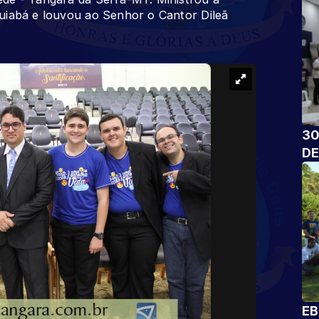
uiabá e louvou ao Senhor o Cantor Dileã
30
DE
EB