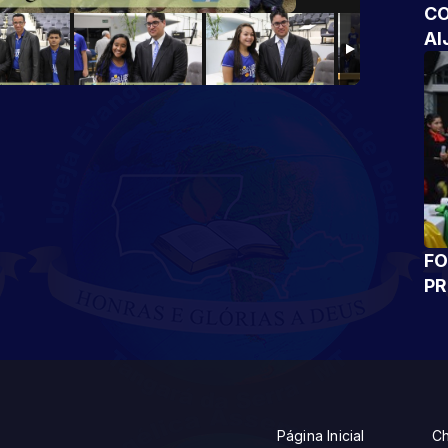
CO
AI
FO
P
Página Inicial
Ch