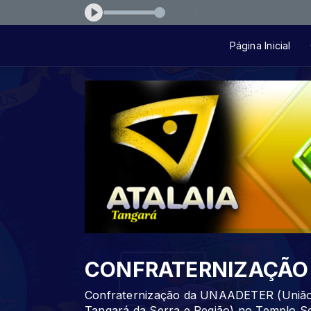
e Fernanda Brum - Meu Maior Prazer
Página Inicial
CONFRATERNIZAÇÃO
Confraternização da UNAADETER (União 
Tangará da Serra e Região) no Templo Se