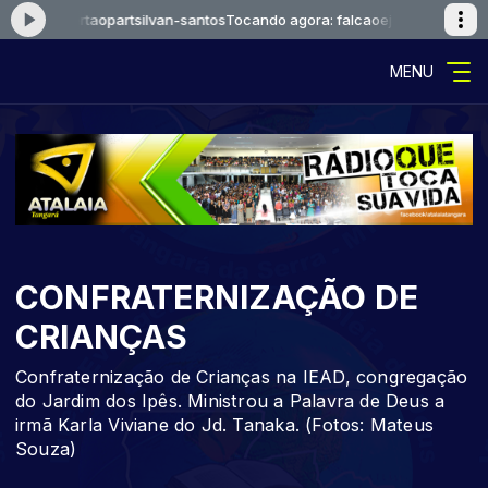
e-he-sertaopartsilvan-santos
Tocando agora: falcaoejosue-he-sertaopa
MENU
CONFRATERNIZAÇÃO DE
CRIANÇAS
Confraternização de Crianças na IEAD, congregação
do Jardim dos Ipês. Ministrou a Palavra de Deus a
irmã Karla Viviane do Jd. Tanaka. (Fotos: Mateus
Souza)