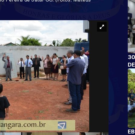
30
DE
EB