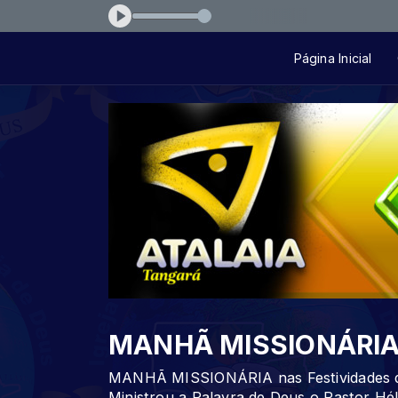
oz Lazaro E Eduardo [MIMP3]
Página Inicial
MANHÃ MISSIONÁRI
MANHÃ MISSIONÁRIA nas Festividades da
Ministrou a Palavra de Deus o Pastor Hél