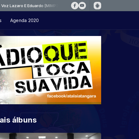
o E Eduardo [MIMP3]
s
Agenda 2020
ais álbuns