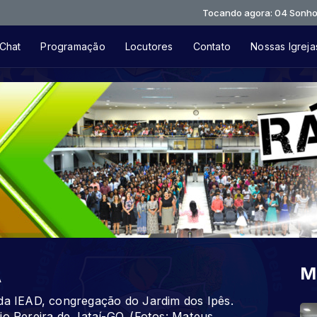
Tocando agora: 04 Sonho Voz Lazar
Chat
Programação
Locutores
Contato
Nossas Igreja
A
M
 IEAD, congregação do Jardim dos Ipês.
io Pereira de Jataí-GO. (Fotos: Mateus