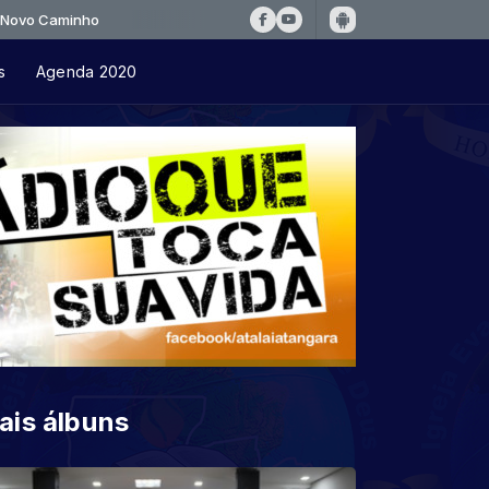
inho
s
Agenda 2020
ais álbuns