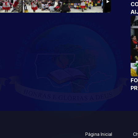
CO
AI
FO
P
Página Inicial
Ch