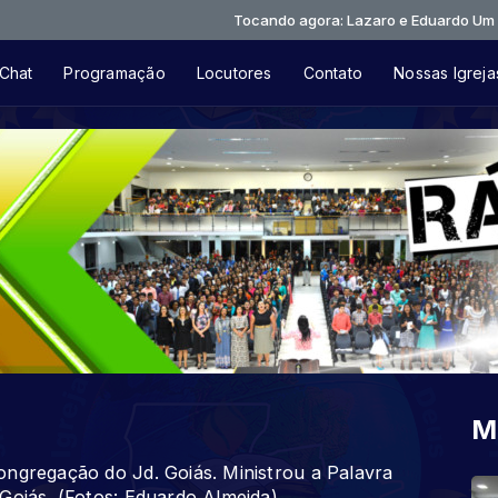
Tocando agora: Lazaro e Eduardo Um Novo Cam
Chat
Programação
Locutores
Contato
Nossas Igreja
M
ongregação do Jd. Goiás. Ministrou a Palavra
Goiás. (Fotos: Eduardo Almeida)