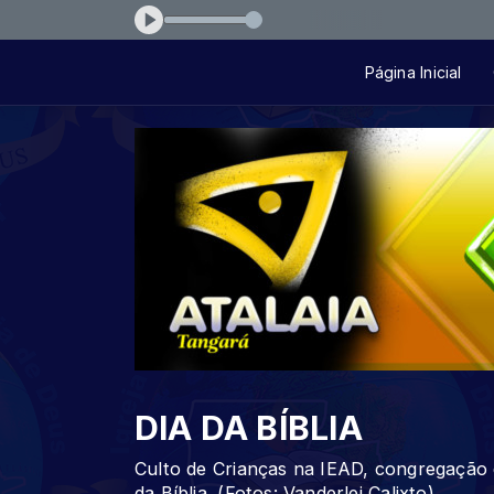
ser-abencoado (2)
Página Inicial
DIA DA BÍBLIA
Culto de Crianças na IEAD, congregaçã
da Bíblia. (Fotos: Vanderlei Calixto)