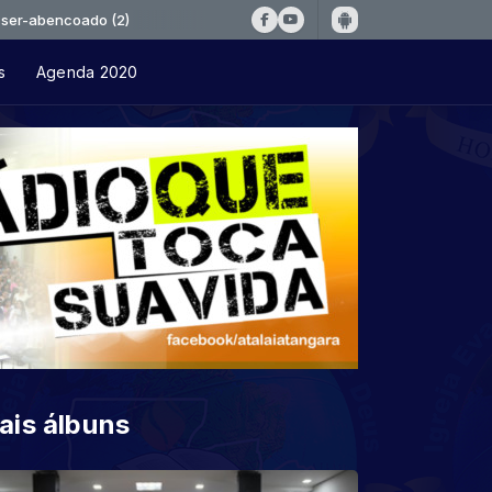
oado (2)
s
Agenda 2020
ais álbuns