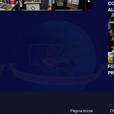
CO
AI
FO
P
Página Inicial
Ch