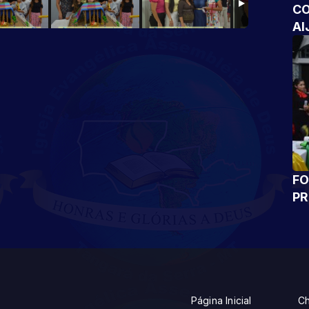
CO
AI
FO
P
Página Inicial
Ch