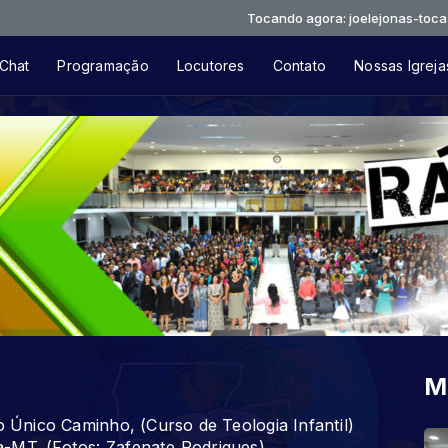
Tocando agora: joelejonas-toca-em-jesus
Chat
Programação
Locutores
Contato
Nossas Igreja
M
o Único Caminho, (Curso de Teologia Infantil)
-MT. (Fotos: Zafenate Rodrigues)