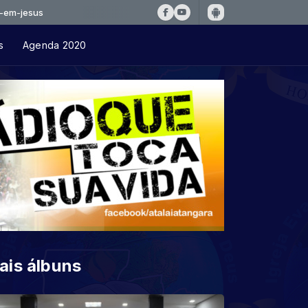
s
Agenda 2020
ais álbuns