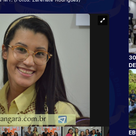
30
DE
EB