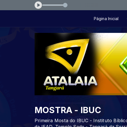
-em-jesus
Página Inicial
MOSTRA - IBUC
Primeira Mosta do IBUC - Instituto Bíblic
da IEAD, Templo Sede - Tangará da Serra