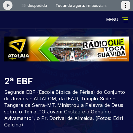
aosviana-05-despedida
Tocando agora: irmaosviana-05-despedida
MENU
2ª EBF
Segunda EBF (Escola Bíblica de Férias) do Conjunto
de Jovens - AIJALOM, da IEAD, Templo Sede -
Tangará da Serra-MT. Ministrou a Palavra de Deus
sobre o Tema: "O Jovem Cristão e o Genuíno
Avivamento", o Pr. Dorival de Almeida. (Fotos: Ediri
Galdino)