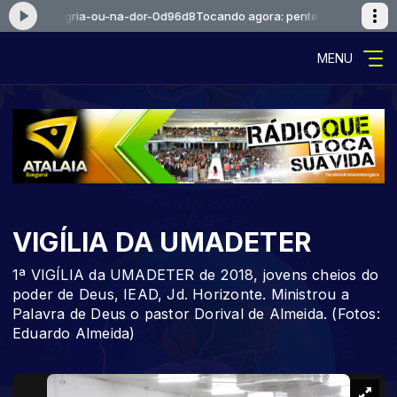
al-na-alegria-ou-na-dor-0d96d8
Tocando agora: pentecostal-na-alegri
MENU
VIGÍLIA DA UMADETER
1ª VIGÍLIA da UMADETER de 2018, jovens cheios do
poder de Deus, IEAD, Jd. Horizonte. Ministrou a
Palavra de Deus o pastor Dorival de Almeida. (Fotos:
Eduardo Almeida)