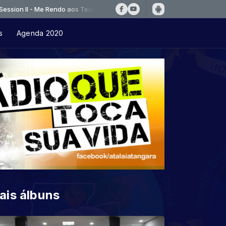
- Me Rendo aos Teus pés
s
Agenda 2020
ais álbuns