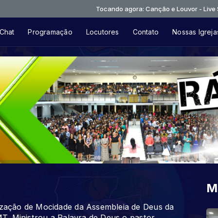
Tocando agora: Canção e Louvor - Live Session II 
Chat
Programação
Locutores
Contato
Nossas Igreja
M
ação de Mocidade da Assembleia de Deus da
T. Ministrou a Palavra de Deus o pastor