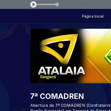
ssion II - Me Rendo aos Teus pés
Página Inicial
7ª COMADREN
Abertura da 7ª COMADREN (Confraterniz
Região Noroeste) em Tangará da Serra-M