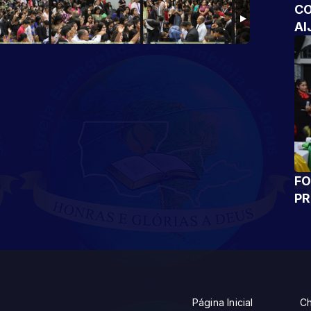
CO
AI
FO
P
Página Inicial
Ch