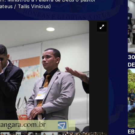
ateus / Tallis Vinícius)
30
DE
EB