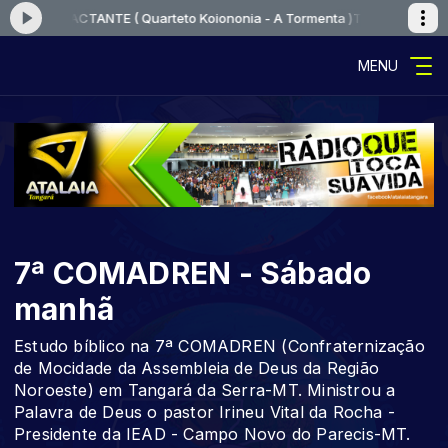
IMPACTANTE ( Quarteto Koiononia - A Tormenta )
Tocando agora: VOCÊ
MENU
7ª COMADREN - Sábado
manhã
Estudo bíblico na 7ª COMADREN (Confraternização
de Mocidade da Assembleia de Deus da Região
Noroeste) em Tangará da Serra-MT. Ministrou a
Palavra de Deus o pastor Irineu Vital da Rocha -
Presidente da IEAD - Campo Novo do Parecis-MT.