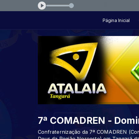
l-depois-da-muralha-f92cd4
Página Inicial
7ª COMADREN - Domi
Confraternização da 7ª COMADREN (Conf
Deus da Região Noroeste) em Tangará da