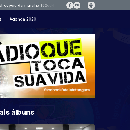
-da-muralha-f92cd4
s
Agenda 2020
ais álbuns