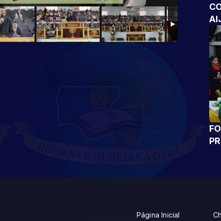
CO
AI
FO
P
Página Inicial
Ch