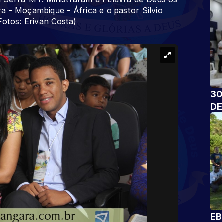
a - Moçambique - África e o pastor Silvio
Fotos: Erivan Costa)
30
DE
EB