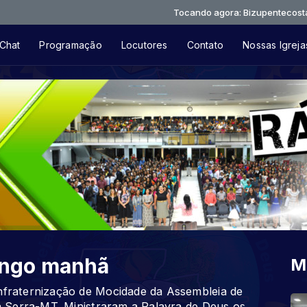
Tocando agora: Bizupentecostal-depois
Chat
Programação
Locutores
Contato
Nossas Igreja
ngo manhã
M
raternização de Mocidade da Assembleia de
 Serra-MT. Ministraram a Palavra de Deus os