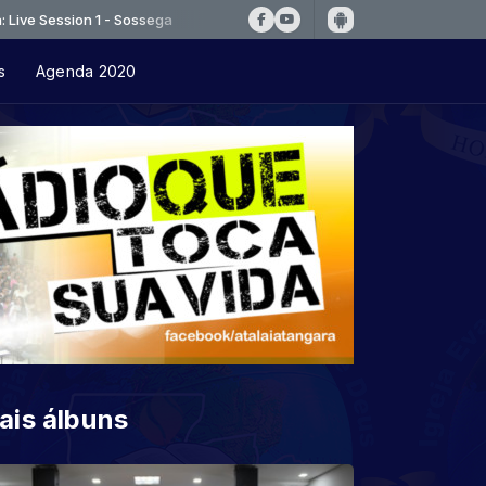
on 1 - Sossega
s
Agenda 2020
ais álbuns