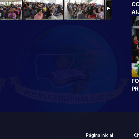
CO
AI
FO
P
Página Inicial
Ch