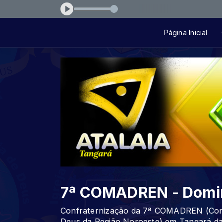
ive Session 1 - Sossega
Página Inicial
7ª COMADREN - Domi
Confraternização da 7ª COMADREN (Conf
Deus da Região Noroeste) em Tangará da