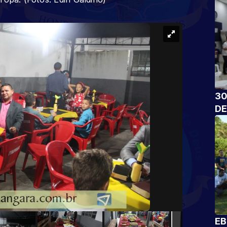
30
DE
EB