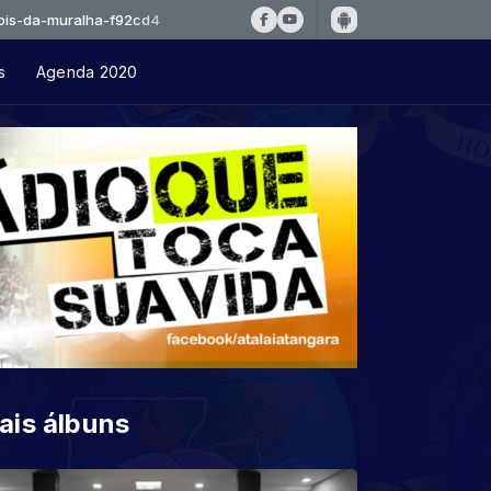
alha-f92cd4
s
Agenda 2020
ais álbuns