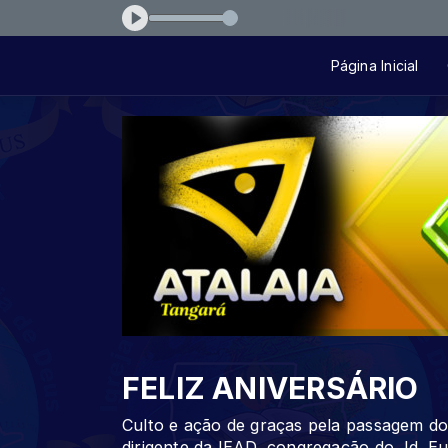
s-da-muralha-f92cd4
Página Inicial
FELIZ ANIVERSÁRIO
Culto e ação de graças pela passagem do 
dirigente da IEAD, congregação do Jd. Eur