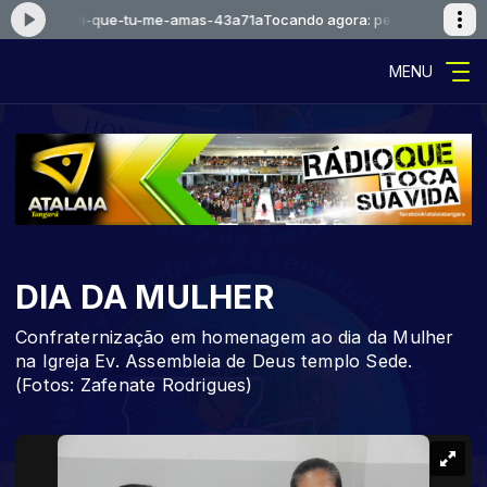
l-1-eu-sei-que-tu-me-amas-43a71a
Tocando agora: pentecostal-1-eu-
MENU
DIA DA MULHER
Confraternização em homenagem ao dia da Mulher
na Igreja Ev. Assembleia de Deus templo Sede.
(Fotos: Zafenate Rodrigues)