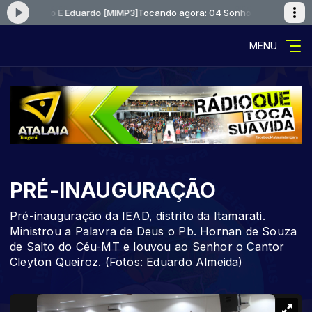
oz Lazaro E Eduardo [MIMP3]
Tocando agora: 04 Sonho Voz Lazaro E Ed
MENU
PRÉ-INAUGURAÇÃO
Pré-inauguração da IEAD, distrito da Itamarati.
Ministrou a Palavra de Deus o Pb. Hornan de Souza
de Salto do Céu-MT e louvou ao Senhor o Cantor
Cleyton Queiroz. (Fotos: Eduardo Almeida)