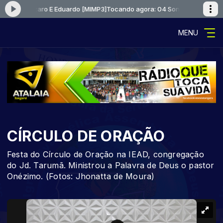
 Voz Lazaro E Eduardo [MIMP3]
Tocando agora: 04 Sonho Voz Lazaro E 
MENU
CÍRCULO DE ORAÇÃO
Festa do Círculo de Oração na IEAD, congregação
do Jd. Tarumã. Ministrou a Palavra de Deus o pastor
Onézimo. (Fotos: Jhonatta de Moura)