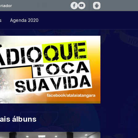
s
Agenda 2020
ais álbuns