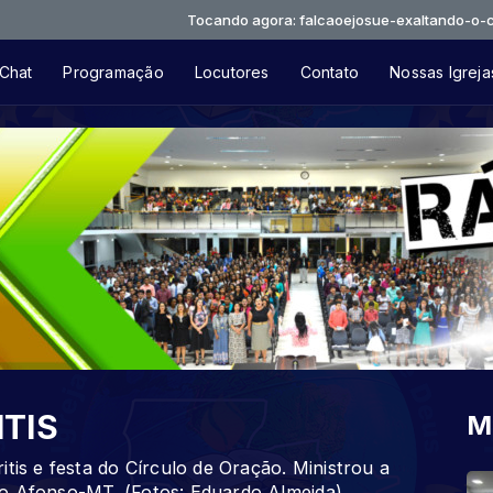
Tocando agora: falcaoejosue-exaltando-o-criador
Chat
Programação
Locutores
Contato
Nossas Igreja
ITIS
M
tis e festa do Círculo de Oração. Ministrou a
to Afonso-MT. (Fotos: Eduardo Almeida)