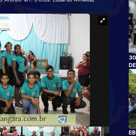
30
DE
EB