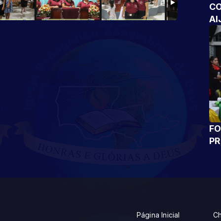
CO
AI
FO
P
Página Inicial
Ch