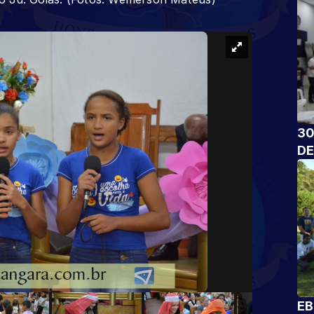
30
DE
EB