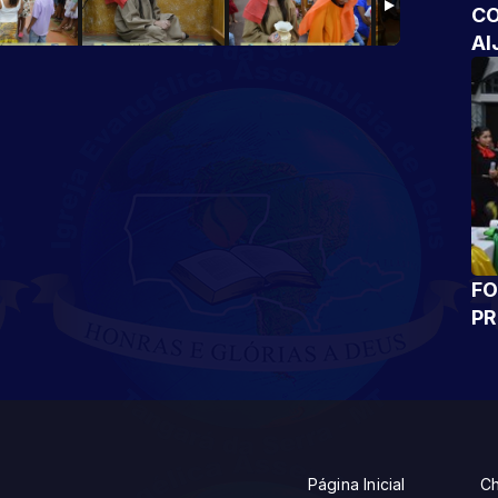
CO
AI
FO
P
Página Inicial
Ch