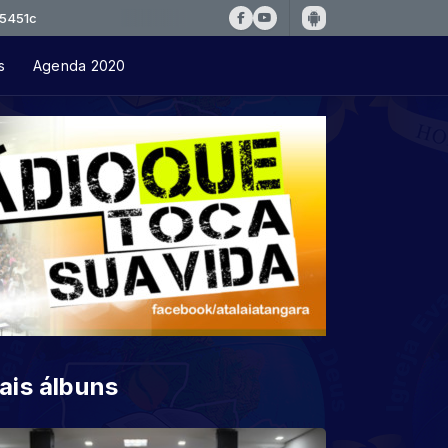
s
Agenda 2020
ais álbuns