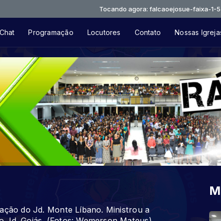
Tocando agora: falcaoejosue-faixa-1-55451c
Chat
Programação
Locutores
Contato
Nossas Igreja
M
gação do Jd. Monte Líbano. Ministrou a
o Jd. Goiás. (Fotos: Wemerson Mateus)