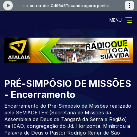
l-na-alegria-ou-na-dor-0d96d8
Tocando agora: pentecostal-na-alegria
MENU
PRÉ-SIMPÓSIO DE MISSÕES
- Encerramento
Encerramento do Pré-Simpósio de Missões realizado
pela SEMADETER (Secretaria de Missões da
Assembleia de Deus de Tangará da Serra e Região)
na IEAD, congregação do Jd. Horizonte. Ministrou a
Palavra de Deus o Pastor Rodrigo Rener de São