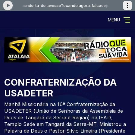
ejosue-o-mundo-ta-do-avesso
Tocando agora: falcaoejosue-o-mundo-t
MENU
CONFRATERNIZAÇÃO DA
USADETER
Manhã Missionária na 16ª Confraternização da
USADETER (União de Senhoras da Assembleia de
Deus de Tangará da Serra e Região) na IEAD,
Templo Sede em Tangará da Serra-MT. Ministrou a
Palavra de Deus o Pastor Silvio Limeira (Presidente