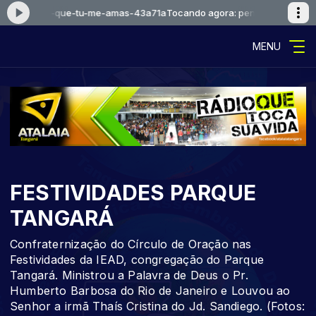
-1-eu-sei-que-tu-me-amas-43a71a
Tocando agora: pentecostal-1-eu-s
MENU
FESTIVIDADES PARQUE
TANGARÁ
Confraternização do Círculo de Oração nas
Festividades da IEAD, congregação do Parque
Tangará. Ministrou a Palavra de Deus o Pr.
Humberto Barbosa do Rio de Janeiro e Louvou ao
Senhor a irmã Thaís Cristina do Jd. Sandiego. (Fotos: