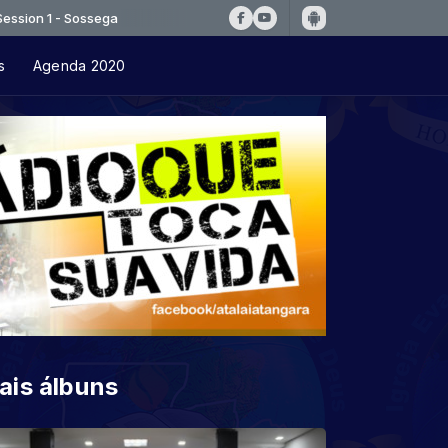
- Sossega
s
Agenda 2020
ais álbuns