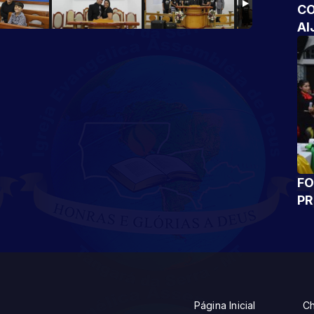
CO
AI
FO
P
Página Inicial
Ch