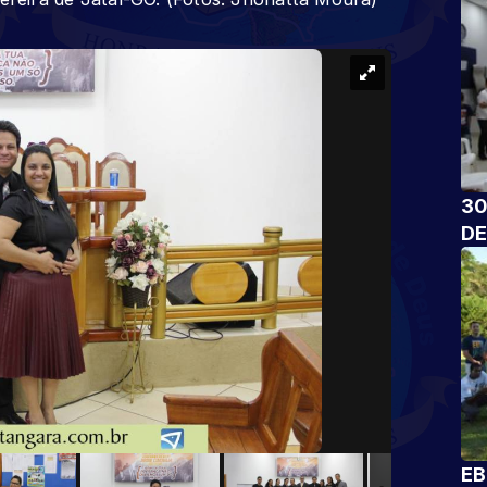
30
DE
EB