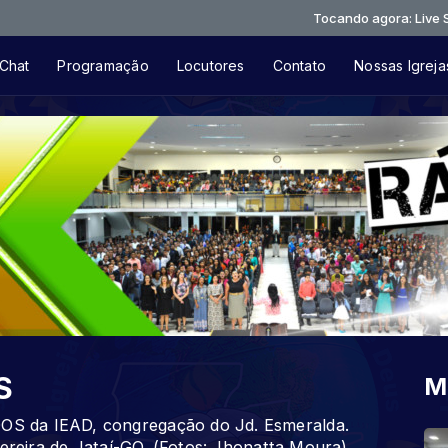
Tocando agora: Live Session 1 
Chat
Programação
Locutores
Contato
Nossas Igreja
S
M
S da IEAD, congregação do Jd. Esmeralda.
Pereira de Jataí-GO. (Fotos: Jhonatta Moura)