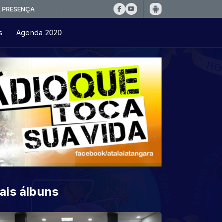
ÇA
s
Agenda 2020
ais álbuns