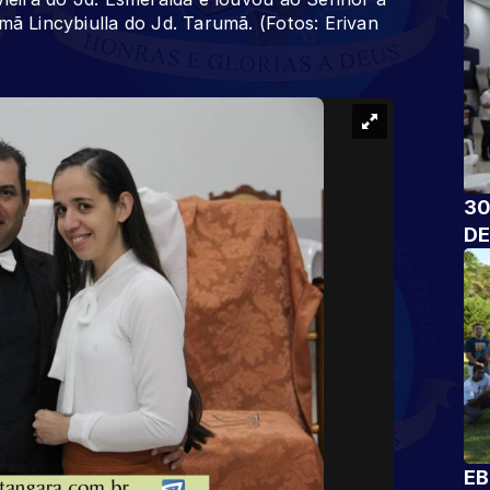
mã Lincybiulla do Jd. Tarumã. (Fotos: Erivan
30
DE
EB