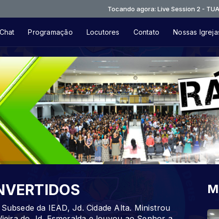
Tocando agora: Live Session 2 - TUA PRESEN
Chat
Programação
Locutores
Contato
Nossas Igreja
NVERTIDOS
M
bsede da IEAD, Jd. Cidade Alta. Ministrou
 Vieira do Jd. Esmeralda e louvou ao Senhor a