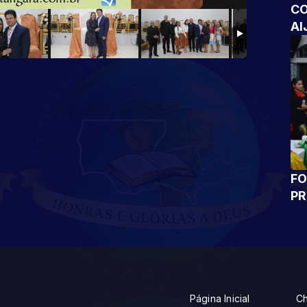
CO
AI
FO
P
Página Inicial
Ch