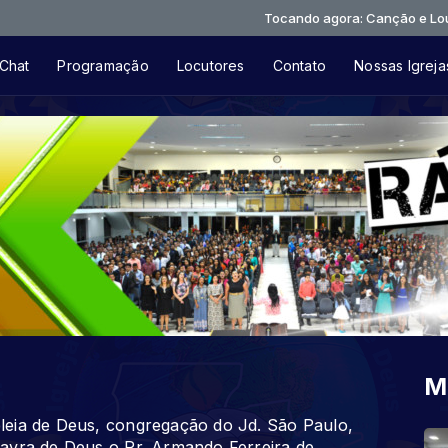
Tocando agora: Canção e Louvor - Live 
Chat
Programação
Locutores
Contato
Nossas Igreja
M
leia de Deus, congregação do Jd. São Paulo,
avra de Deus o Pr. Armando Ferreira de