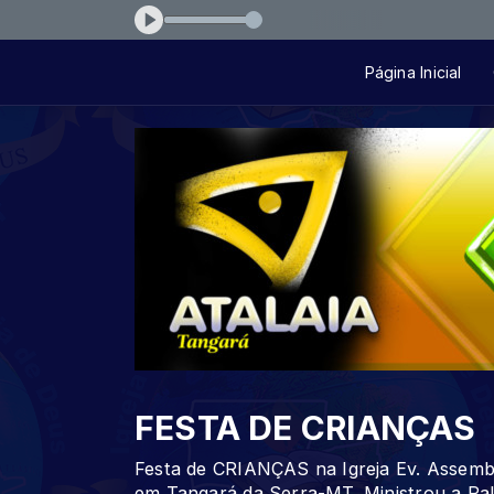
r - Live Session 1 - Confia
Página Inicial
FESTA DE CRIANÇAS
Festa de CRIANÇAS na Igreja Ev. Assemb
em Tangará da Serra-MT. Ministrou a Pal