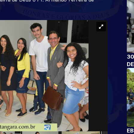
30
DE
EB