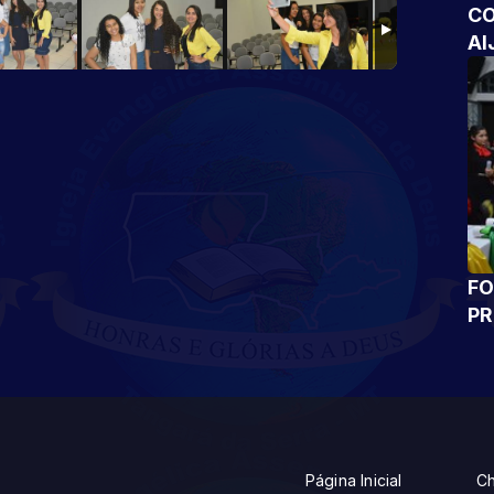
CO
AI
FO
P
Página Inicial
Ch