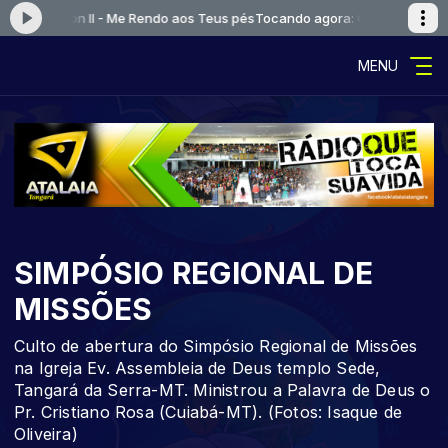
e Session II - Me Rendo aos Teus pés
Tocando agora: Canção e Louvor - 
MENU
SIMPÓSIO REGIONAL DE
MISSÕES
Culto de abertura do Simpósio Regional de Missões
na Igreja Ev. Assembleia de Deus templo Sede,
Tangará da Serra-MT. Ministrou a Palavra de Deus o
Pr. Cristiano Rosa (Cuiabá-MT). (Fotos: Isaque de
Oliveira)