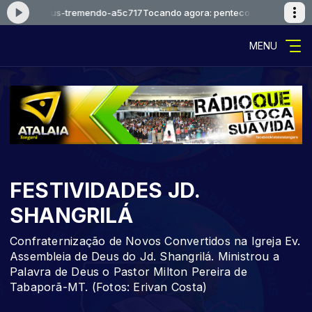
ecosta-deus-tremendo-a5c717
Tocando agora: pentecosta-deus-treme
MENU
FESTIVIDADES JD.
SHANGRILÁ
Confraternização de Novos Convertidos na Igreja Ev.
Assembleia de Deus do Jd. Shangrilá. Ministrou a
Palavra de Deus o Pastor Milton Pereira de
Tabaporã-MT. (Fotos: Erivan Costa)