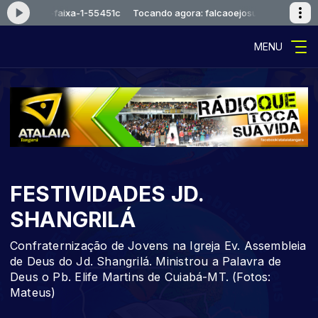
aoejosue-faixa-1-55451c
Tocando agora: falcaoejosue-faixa-1-55451
MENU
FESTIVIDADES JD.
SHANGRILÁ
Confraternização de Jovens na Igreja Ev. Assembleia
de Deus do Jd. Shangrilá. Ministrou a Palavra de
Deus o Pb. Elife Martins de Cuiabá-MT. (Fotos:
Mateus)