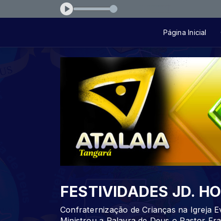
elebracao-28032ec6
Página Inicial
FESTIVIDADES JD. H
Confraternização de Crianças na Igreja E
Ministrou a Palavra de Deus o Pastor Fr