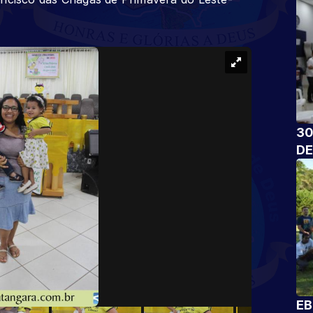
30
DE
EB