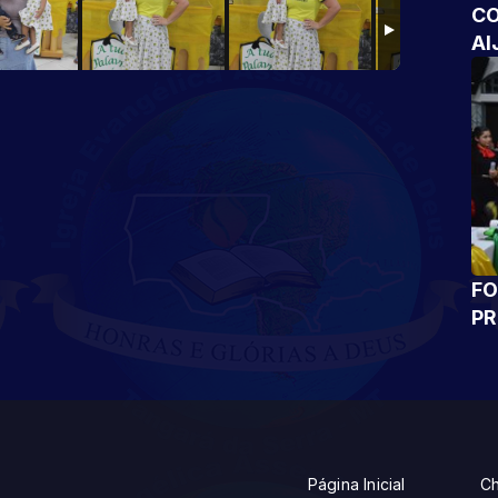
CO
AI
FO
P
Página Inicial
Ch