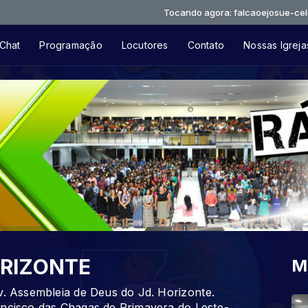
Tocando agora: falcaoejosue-celebracao
Chat
Programação
Locutores
Contato
Nossas Igreja
ORIZONTE
M
v. Assembleia de Deus do Jd. Horizonte.
ancisco das Chagas de Primavera do Leste-