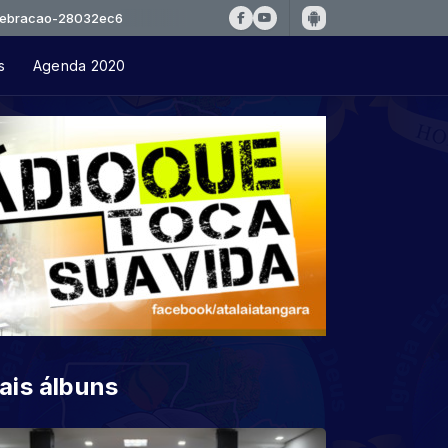
-28032ec6
s
Agenda 2020
ais álbuns