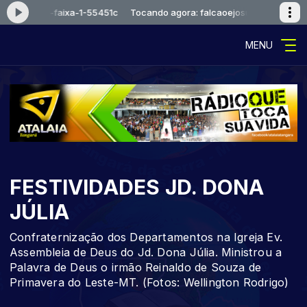
aoejosue-faixa-1-55451c
Tocando agora: falcaoejosue-faixa-1-5545
MENU
FESTIVIDADES JD. DONA
JÚLIA
Confraternização dos Departamentos na Igreja Ev.
Assembleia de Deus do Jd. Dona Júlia. Ministrou a
Palavra de Deus o irmão Reinaldo de Souza de
Primavera do Leste-MT. (Fotos: Wellington Rodrigo)