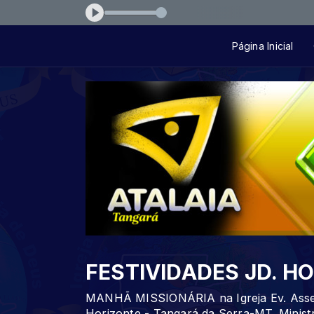
or-verdadeiro-0df50a06
Página Inicial
FESTIVIDADES JD. H
MANHÃ MISSIONÁRIA na Igreja Ev. Assem
Horizonte - Tangará da Serra-MT. Minist