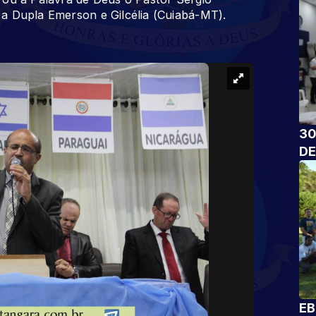
a Dupla Emerson e Gilcélia (Cuiabá-MT).
30
DE
EB