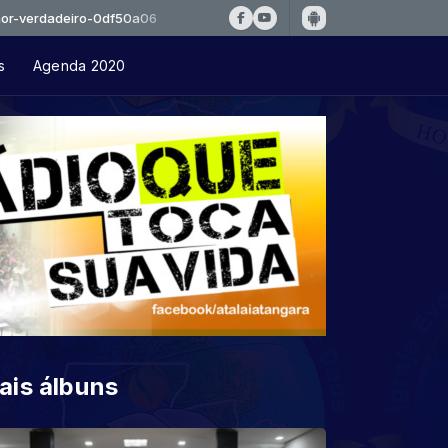
eiro-0df50a06
s
Agenda 2020
ais álbuns