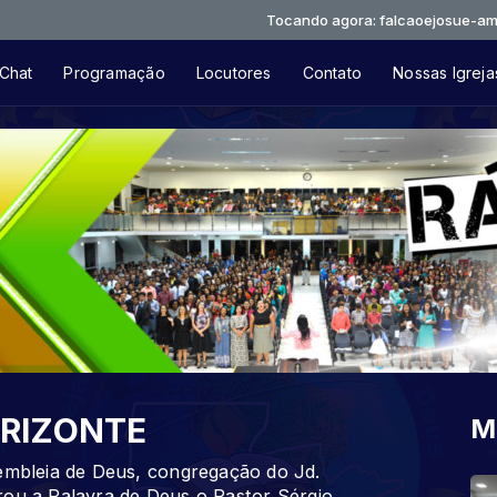
Tocando agora: falcaoejosue-amor-verdad
Chat
Programação
Locutores
Contato
Nossas Igreja
ORIZONTE
M
bleia de Deus, congregação do Jd.
rou a Palavra de Deus o Pastor Sérgio