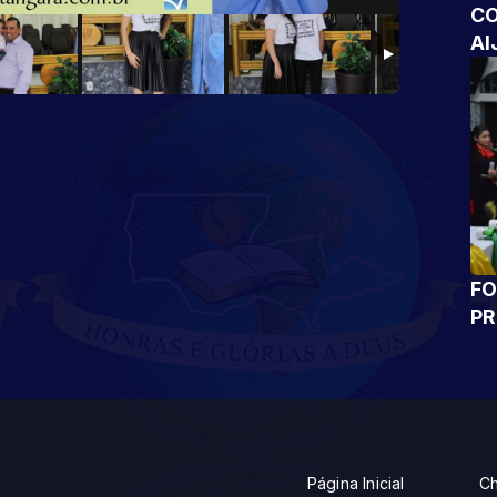
CO
AI
FO
P
Página Inicial
Ch