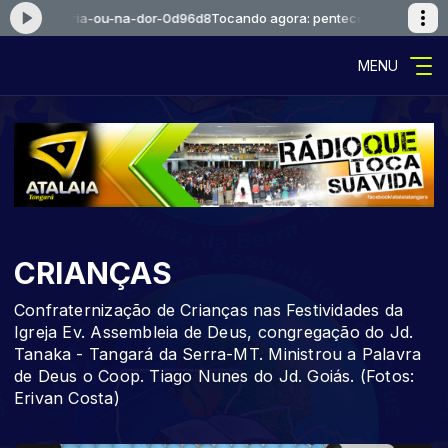
-na-alegria-ou-na-dor-0d96d8
Tocando agora: pentecostal-na-alegria
MENU
CRIANÇAS
Confraternização de Crianças nas Festividades da
Igreja Ev. Assembleia de Deus, congregação do Jd.
Tanaka - Tangará da Serra-MT. Ministrou a Palavra
de Deus o Coop. Tiago Nunes do Jd. Goiás. (Fotos:
Erivan Costa)