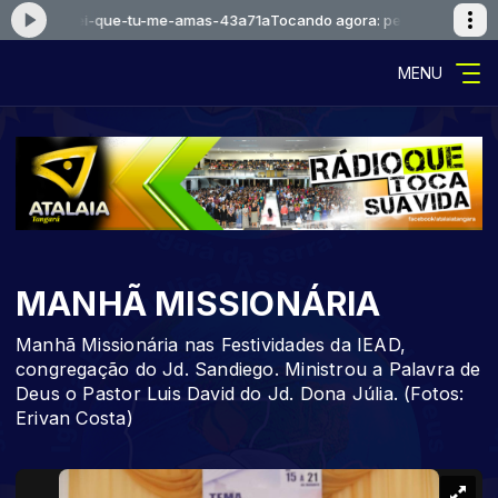
l-1-eu-sei-que-tu-me-amas-43a71a
Tocando agora: pentecostal-1-eu-
MENU
MANHÃ MISSIONÁRIA
Manhã Missionária nas Festividades da IEAD,
congregação do Jd. Sandiego. Ministrou a Palavra de
Deus o Pastor Luis David do Jd. Dona Júlia. (Fotos:
Erivan Costa)