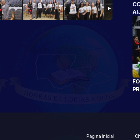
CO
AI
FO
P
Página Inicial
Ch