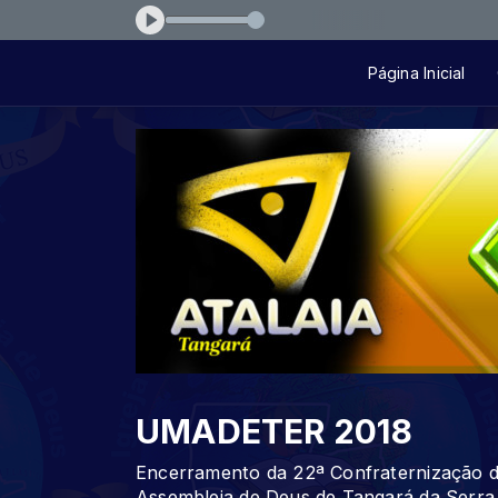
eprimeiro-cd-quem-sou-eu
Página Inicial
UMADETER 2018
Encerramento da 22ª Confraternização
Assembleia de Deus de Tangará da Serra 