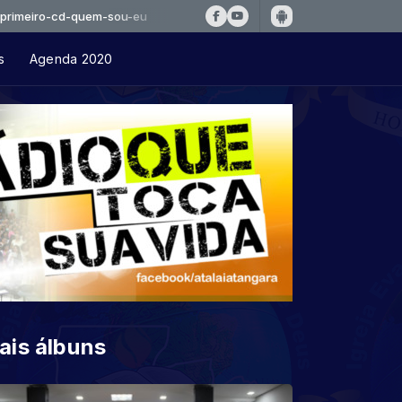
o-cd-quem-sou-eu
s
Agenda 2020
ais álbuns