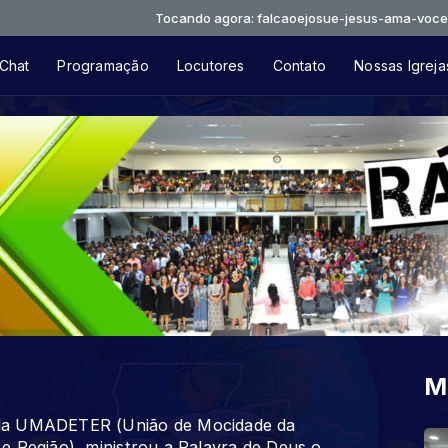
Tocando agora: falcaoejosue-jesus-ama-voceprimeir
Chat
Programação
Locutores
Contato
Nossas Igreja
M
 da UMADETER (União de Mocidade da
e Região), ministrou a Palavra de Deus o