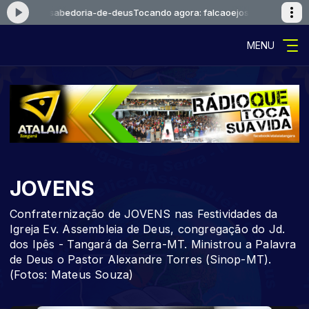
ejosue-a-sabedoria-de-deus
Tocando agora: falcaoejosue-a-sabedori
MENU
JOVENS
Confraternização de JOVENS nas Festividades da
Igreja Ev. Assembleia de Deus, congregação do Jd.
dos Ipês - Tangará da Serra-MT. Ministrou a Palavra
de Deus o Pastor Alexandre Torres (Sinop-MT).
(Fotos: Mateus Souza)