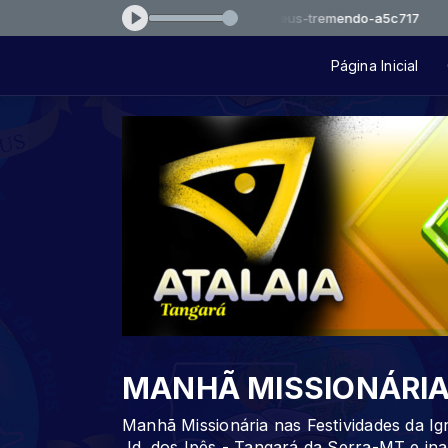
Tocando agora: pentecosta-deus-tremendo-a5c717
Página Inicial
MANHÃ MISSIONÁRI
Manhã Missionária nas Festividades da I
Jd. dos Ipês - Tangará da Serra-MT e ina