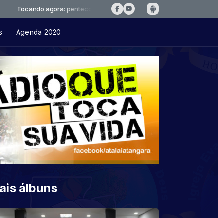
ndo agora: pentecosta-deus-tremendo-a5c717
s
Agenda 2020
ais álbuns