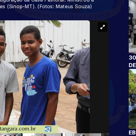
res (Sinop-MT). (Fotos: Mateus Souza)
30
DE
EB