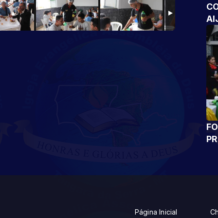
CO
AI
FO
P
Página Inicial
Ch