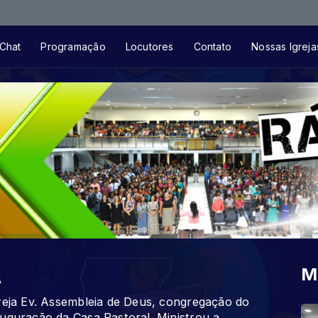
Toca
Chat
Programação
Locutores
Contato
Nossas Igreja
A
M
greja Ev. Assembleia de Deus, congregação do
uguração da Casa Pastoral. Ministrou a