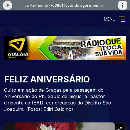
stal-deus-vai-te-honrar-7c68c1
Tocando agora: pentecostal-deus-vai-t
MENU
FELIZ ANIVERSÁRIO
Culto em ação de Graças pela passagem do
Aniversário do Pb. Saulo de Siqueira, pastor
dirigente da IEAD, congregação do Distrito São
Joaquim. (Fotos: Ediri Galdino)