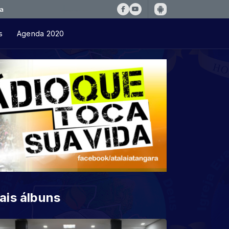
s
Agenda 2020
ais álbuns