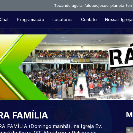
Tocando agora: falcaoejosue-planeta-terra
Chat
Programação
Locutores
Contato
Nossas Igreja
RA FAMÍLIA
M
RA FAMÍLIA (Domingo manhã), na Igreja Ev.
rá da Serra-MT. Ministrou a Palavra de