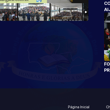
CO
AI
FO
P
Página Inicial
Ch