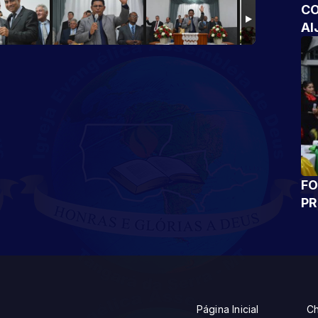
CO
AI
FO
P
Página Inicial
Ch