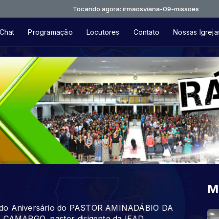
Tocando agora: irmaosviana-09-missoes
Chat
Programação
Locutores
Contato
Nossas Igreja
M
m do Aniversário do PASTOR AMINADÁBIO DA
CAMARGO, pastor dirigente da IEAD,