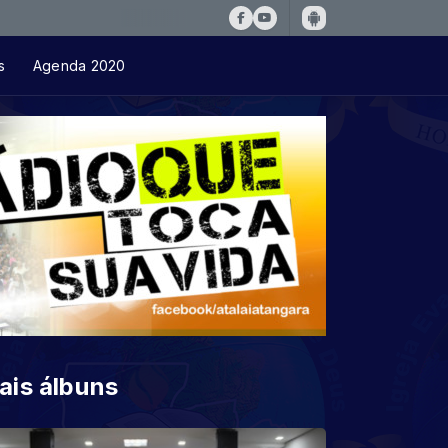
s
Agenda 2020
ais álbuns