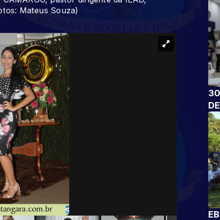
Fotos: Mateus Souza)
30
DE
EB