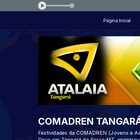
ei-que-tu-me-amas-43a71a
Página Inicial
COMADREN TANGAR
Festividades da COMADREN (Jovens e Adol
Deus em Tangará da Serra-MT, ministrou