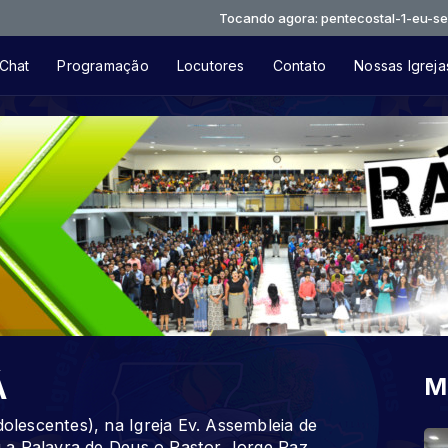
Tocando agora: pentecostal-1-eu-sei-que-tu
Chat
Programação
Locutores
Contato
Nossas Igreja
Á
M
escentes), na Igreja Ev. Assembleia de
 a Palavra de Deus o Pastor Jorge Paz