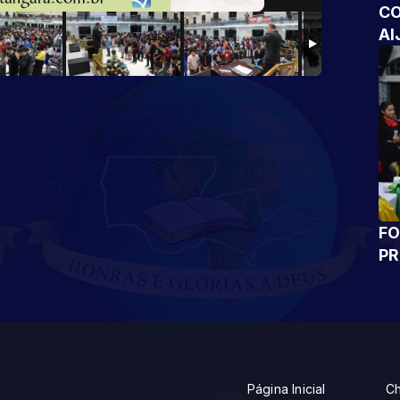
CO
AI
FO
P
Página Inicial
Ch