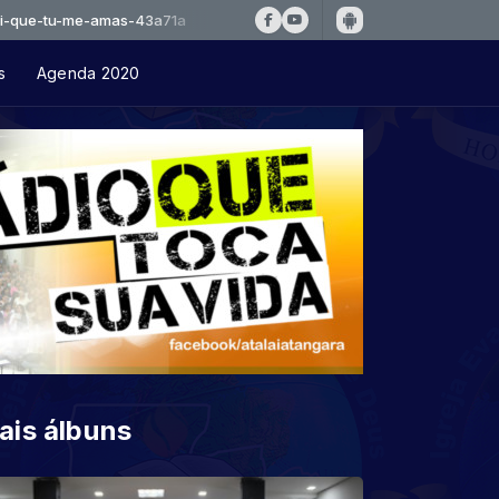
-me-amas-43a71a
s
Agenda 2020
ais álbuns