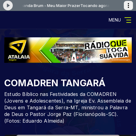
as e Fernanda Brum - Meu Maior Prazer
Tocando agora: [01] Kleber Luca
MENU
COMADREN TANGARÁ
Estudo Bíblico nas Festividades da COMADREN
(Jovens e Adolescentes), na Igreja Ev. Assembleia de
Deus em Tangará da Serra-MT, ministrou a Palavra
de Deus o Pastor Jorge Paz (Florianópolis-SC).
(Fotos: Eduardo Almeida)