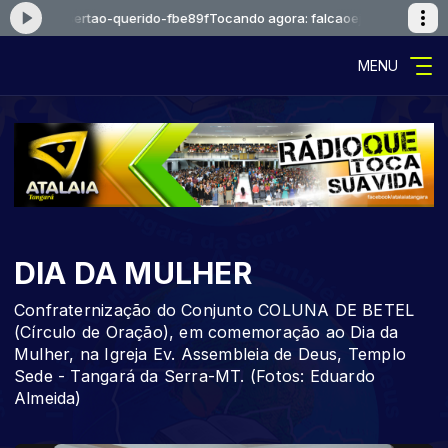
ue-meu-sertao-querido-fbe89f
Tocando agora: falcaoejosue-meu-serta
MENU
DIA DA MULHER
Confraternização do Conjunto COLUNA DE BETEL
(Círculo de Oração), em comemoração ao Dia da
Mulher, na Igreja Ev. Assembleia de Deus, Templo
Sede - Tangará da Serra-MT. (Fotos: Eduardo
Almeida)