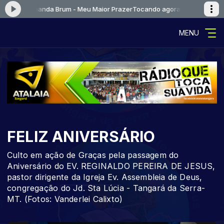
as e Fernanda Brum - Meu Maior Prazer
Tocando agora: [01] Kleber Luca
MENU
FELIZ ANIVERSÁRIO
Culto em ação de Graças pela passagem do
Aniversário do EV. REGINALDO PEREIRA DE JESUS,
pastor dirigente da Igreja Ev. Assembleia de Deus,
congregação do Jd. Sta Lúcia - Tangará da Serra-
MT. (Fotos: Vanderlei Calixto)