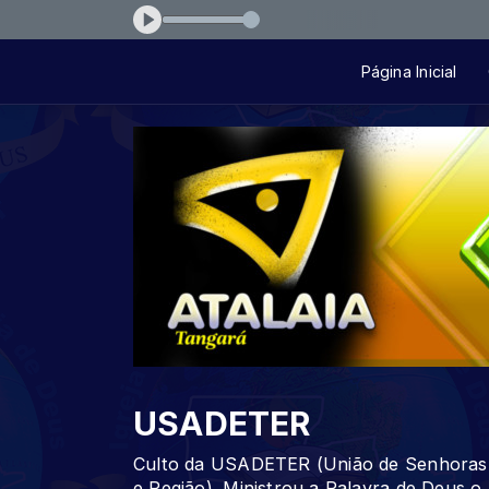
55451c
Página Inicial
USADETER
Culto da USADETER (União de Senhoras 
e Região). Ministrou a Palavra de Deus o 