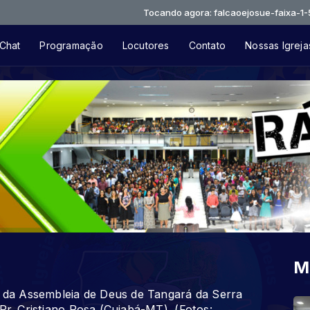
Tocando agora: falcaoejosue-faixa-1-55451c
Chat
Programação
Locutores
Contato
Nossas Igreja
M
da Assembleia de Deus de Tangará da Serra
Pr. Cristiano Rosa (Cuiabá-MT). (Fotos: