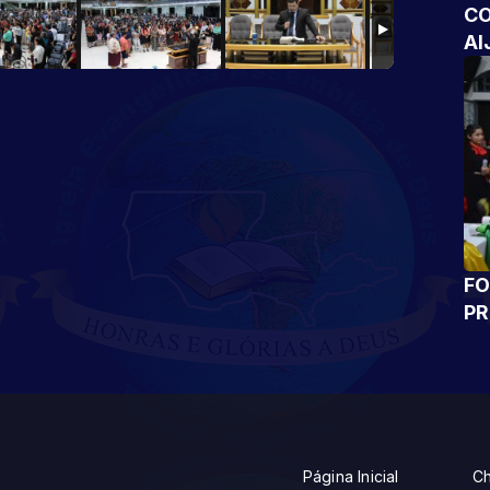
CO
AI
FO
P
Página Inicial
Ch