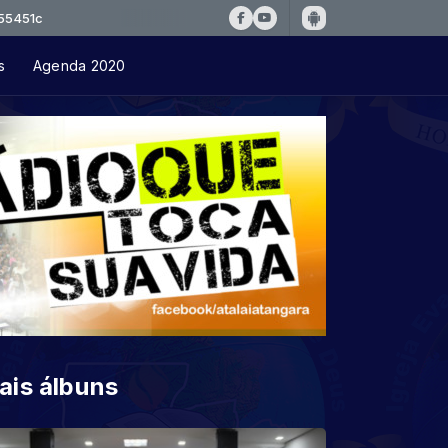
s
Agenda 2020
ais álbuns