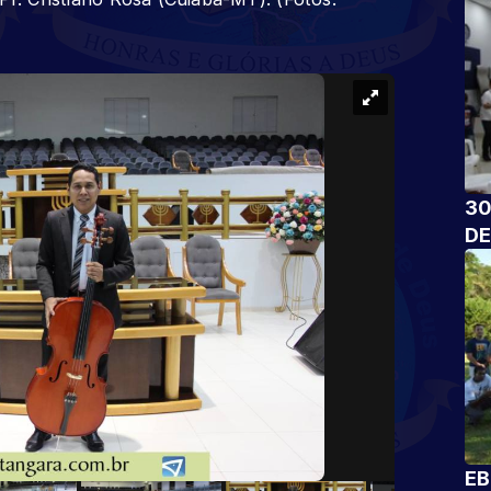
30
DE
EB