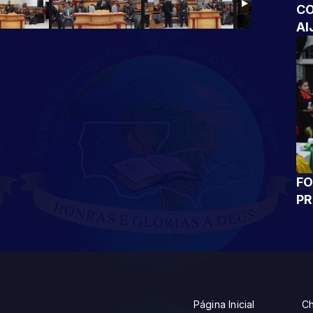
CO
AI
FO
P
Página Inicial
Ch