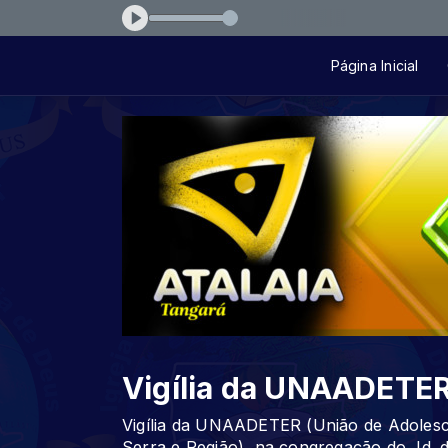
ncondicional
Página Inicial
Vigília da UNAADETE
Vigília da UNAADETER (União de Adolesc
Serra e Região), na congregação do Jd. d