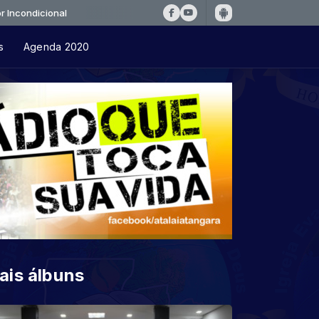
onal
s
Agenda 2020
ais álbuns