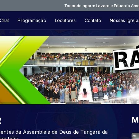
Tocando agora: Lazaro e Eduardo Amor Incondici
Chat
Programação
Locutores
Contato
Nossas Igreja
R
M
entes da Assembleia de Deus de Tangará da
os Ipês.