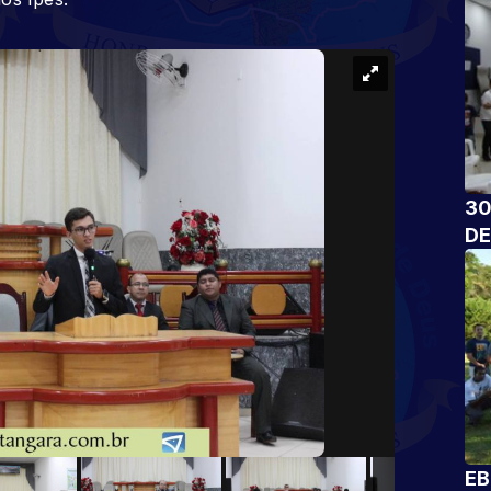
30
DE
EB