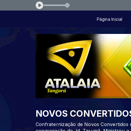
ro-que-chora
Página Inicial
NOVOS CONVERTIDO
Confraternização de Novos Convertidos n
congregação do Jd. Tarumã. Ministrou a 