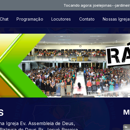
Tocando agora: joelejonas--jardineiro-que-ch
Chat
Programação
Locutores
Contato
Nossas Igreja
S
M
a Igreja Ev. Assembleia de Deus,
Palavra de Deus Pr. Josué Pereira