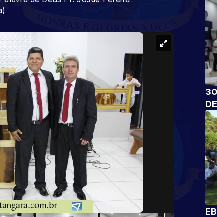
a)
30
DE
EB