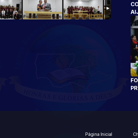
CO
AI
FO
P
Página Inicial
Ch