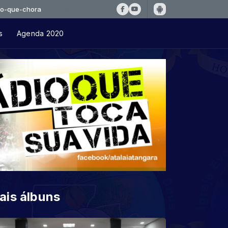
ora
s
Agenda 2020
ais álbuns