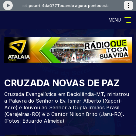
ostal-11-pot-pourri-4da077
Tocando agora: pentecostal-11-pot-pourri-
MENU
CRUZADA NOVAS DE PAZ
Cruzada Evangelística em Deciolândia-MT, ministrou
a Palavra do Senhor o Ev. Ismar Alberto (Xapori-
Acre) e louvou ao Senhor a Dupla Irmãos Brasil
(Cerejeiras-RO) e o Cantor Nilson Brito (Jaru-RO).
(Fotos: Eduardo Almeida)